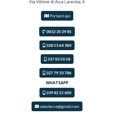
Via Vittime di Acca Larentia, 6
Portami qui
0832 30 29 85
328 53 64 384
337 83 50 58
327 79 33 786
WHATSAPP
339 82 15 600
saleslecce@gmail.com